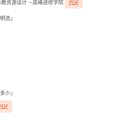
教资源设计 —高峰进修学院
PDF
精明选」
知多少」
PDF