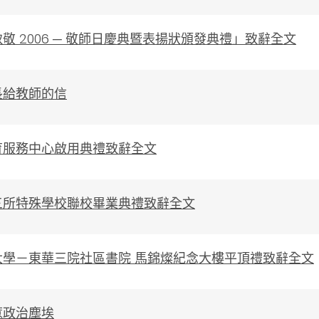
敬 2006 ─ 敬師日慶典暨表揚狀頒發典禮」致辭全文
長給教師的信
育服務中心啟用典禮致辭全文
三所特殊學校聯校畢業典禮致辭全文
大學－東華三院社區書院 馬錦燦紀念大樓平頂禮致辭全文
惹政治塵埃