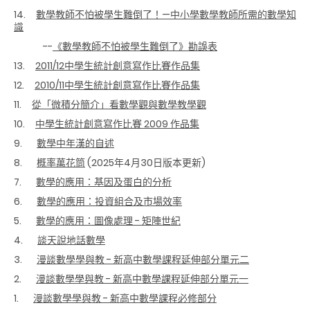
14.
數學教師不怕被學生難倒了！—中小學數學教師所需的數學知
識
--
《數學教師不怕被學生難倒了》勘誤表
13.
2011/12中學生統計創意寫作比賽作品集
12.
2010/11中學生統計創意寫作比賽作品集
11.
從「微積分簡介」看數學觀與數學教學觀
10.
中學生統計創意寫作比賽 2009 作品集
9.
數學中年漢的自述
8.
概率萬花筒
(2025年4月30日版本更新)
7.
數學的應用：基因及蛋白的分析
6.
數學的應用：投資組合及市場效率
5.
數學的應用：圖像處理 - 矩陣世紀
4.
談天說地話數學
3.
漫談數學學與教 - 新高中數學課程延伸部分單元二
2.
漫談數學學與教 - 新高中數學課程延伸部分單元一
1.
漫談數學學與教 - 新高中數學課程必修部分