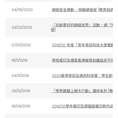
04/05/2020
網絡安全運動 – 物聯網保安
[教育局通函第 
「共創更好的網絡世界」活動 - 網「樂
24/02/2020
號]
07/01/2020
2019/20 年度「青年資訊科技大使獎勵計劃」
18/11/2019
學校複印及傳真香港報章和雜誌許可使用權申請
04/11/2019
2020香港資訊及通訊科技獎：學生創新獎 [教
29/10/2019
「學界親親上網大行動」講座系列 [教育局通函
16/09/2019
2019/20學年複印及掃描版權印刷作品調查 [