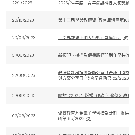
22/11/2023
2023/24年度「青年資訊科技大使獎勵計
20/10/2023
第十三屆學與教博覽
[教育局通函第168/2
20/09/2023
「學界親親上網大行動」講座系列
[教育局
31/08/2023
新複印、掃描及傳播版權印刷作品特許
政府資訊科技總監辦公室「奇趣 IT 識多啲
22/08/2023
與方案分享日
[教育局通函第162/2023 號
21/06/2023
關於《2022年版權（修訂）條例》教育
優質教育基金電子學習撥款計劃—提供流動電
02/06/2023
函第 85/2023 號]