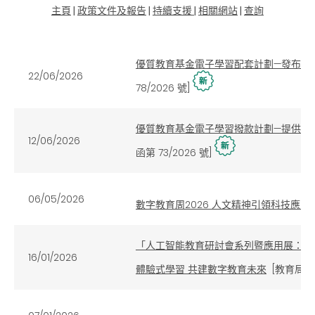
主頁
|
政策文件及報告
|
持續支援
|
相關網站
|
查詢
優質教育基金電子學習配套計劃—發布和
22/06/2026
78/2026 號]
優質教育基金電子學習撥款計劃—提供流動電
12/06/2026
函第 73/2026 號]
06/05/2026
數字教育周2026 人文精神引領科技應用
「人工智能教育研討會系列暨應用展：eL
16/01/2026
體驗式學習 共建數字教育未來
[
教育局