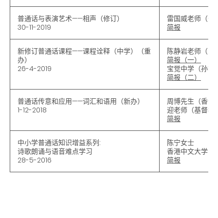
普通话与表演艺术
——
相声（修订）
雷国威老师（仁
30-11-2019
简报
新修订普通话课程
——
课程诠释（中学）（重
陈静岩老师（中
办）
简报（一）
26-4-2019
宝觉中学（孙艳
简报（二）
普通话传意和应用
——
词汇和语用（新办）
周博先生（香港
1-12-2018
迎老师（基督教
简报
中小学普通话知识增益系列:
陈宁女士
诗歌朗诵与语音难点学习
香港中文大学中
28-5-2016
简报