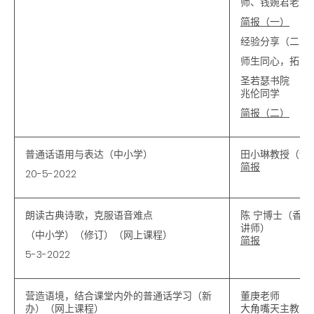
师、钱婉君老师
简报（一）
经验分享（二）
师生同心，拓宽
圣若瑟书院 孙
兆伦同学
简报（二）
普通话语用与表达（中小学）
田小琳教授（语
简报
20-5-2022
朗读古典诗歌，克服语音难点
陈 宁博士（香
讲师）
（中小学）（修订）（网上课程）
简报
5-3-2022
营造语境，结合课堂内外的普通话学习（新
董庚老师
办）（网上课程）
大角嘴天主教小