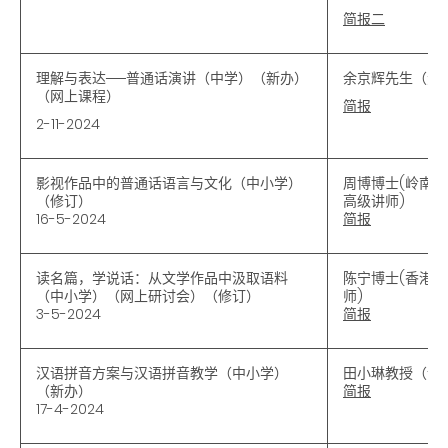
简报二
理解与表达──普通话演讲（中学）（新办）
余京辉先生（资
（网上课程）
简报
2-11-2024
影视作品中的普通话语言与文化（中小学）
周博博士
(
岭南大
（修订）
高级讲师
)
16-5-2024
简报
读名篇，学说话：从文学作品中汲取语料
陈宁博士(香港
（中小学）（网上研讨会）（修订）
师)
3-5-2024
简报
汉语拼音方案与汉语拼音教学（中小学）
田小琳教授（语
（新办）
简报
17-4-2024