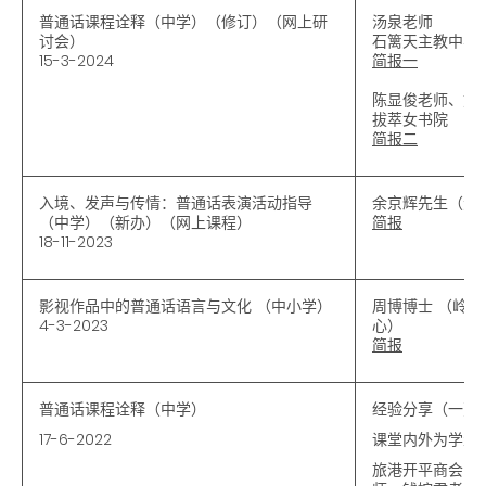
普通话课程诠释（中学）（修订）（网上研
汤泉老师
讨会）
石篱天主教中学
15-3-2024
简报一
陈显俊老师、刘
拔萃女书院
简报二
入境、发声与传情：普通话表演活动指导
余京辉先生（资
（中学）（新办）（网上课程）
简报
18-11-2023
影视作品中的普通话语言与文化 （中小学）
周博博士 （岭
4-3-2023
心）
简报
普通话课程诠释（中学）
经验分享（一）
17-6-2022
课堂内外为学生
旅港开平商会中