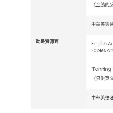
《
企鵝的
中華美德
動畫
資源套
English A
Fables an
“Fanning 
（只供英
中華美德