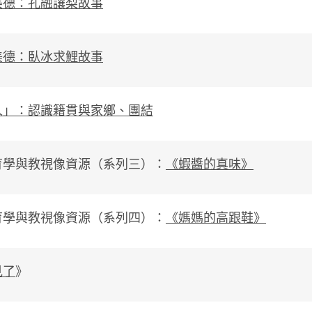
美德：孔融讓梨故事
美德：臥冰求鯉故事
人」：認識籍貫與家鄉、團結
育學與教視像資源（系列三）：
《
蝦醬的真味
》
育學與教視像資源（系列四）：
《媽媽的高跟鞋》
見了
》