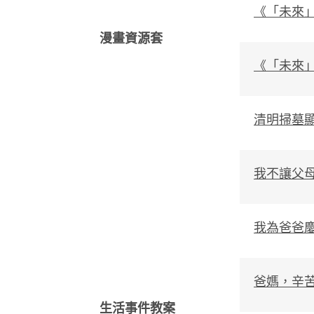
《
「未來
漫畫
資源套
《「未來
清明掃墓
我不讓父
我為爸爸
爸媽，辛
生活事件
教案