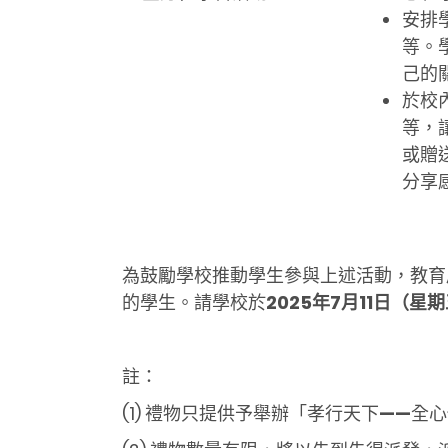
安排
等。
己的
於校
等，
或贈
分享
為鼓勵學校推動學生參與上述活動，教育
的學生。請學校於
2025
年
7
月
11
日（星期
註：
(1) 禮物只提供予舉辦「孝行天下
——
全心