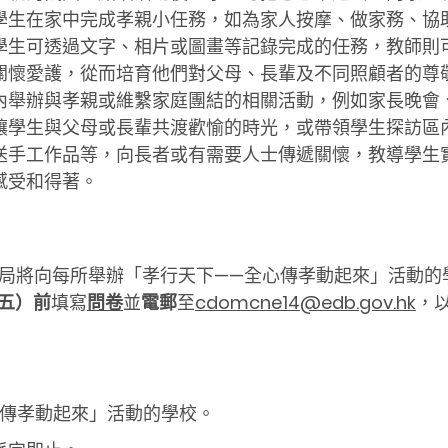
學生在家中完成孝親小任務，如為家人按摩、做家務、協
學生可透過文字、相片或圖畫等記錄完成的任務，教師則
關懷愛護，從而培育他們對父母、長輩及不同照顧者的尊
內舉辦與孝親或維繫家庭團結的相關活動，例如家長晚會
讓學生與父母或長輩共渡歡愉的時光，或帶領學生探訪區
送手工作品等，向長者或有需要人士傳遞關懷，教導學生
感受和得著。
局將向每所舉辦「孝行天下——全心傳孝動起來」活動的
五）前
填寫
問卷
並
電郵
至
cdomcne14@edb.gov.hk
，
傳孝動起來」活動的學校。