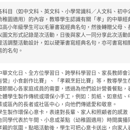
各科目（如中文科、英文科、小學常識科／人文科、初中
幼稚園適用）的內容，教導學生認識有關「孝」的中華經
和高小年級學生可以毛筆書寫經典名句，然後轉贈父母、
以圖文形式記錄是次活動，日後與家人一同分享此次活動
靈活調整活動設計，如以硬筆書寫經典名句，亦可書寫相
易的名句。
中華文化日、全方位學習日、跨學科學習日、家長教師會
有營』小食創作比賽」、「孝親烹飪比賽」等，教導學生
細節關心各家庭成員的需要，透過為他們設計營養餐點，
全體學生製作傳統或環保小手工，例如：剪紙、如意結、
輩或區內的長者或社區中心，向他們傳遞愛和敬意。
學生製作環保心意卡，表達對長輩、家人和照顧者的感激
台同學代表於午間、小息或茶點（幼稚園適用）時間廣播
孝親的氛圍。點唱活動後，學生可把心意卡送出，向家人