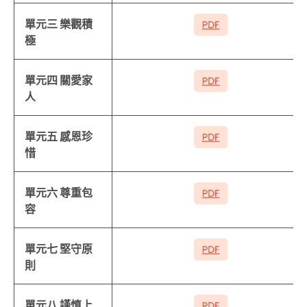
單元三 樂觀積
極
單元四 關愛家
人
單元五 感恩珍
惜
單元六 尊重包
容
單元七 堅守原
則
單元八 謹慎上