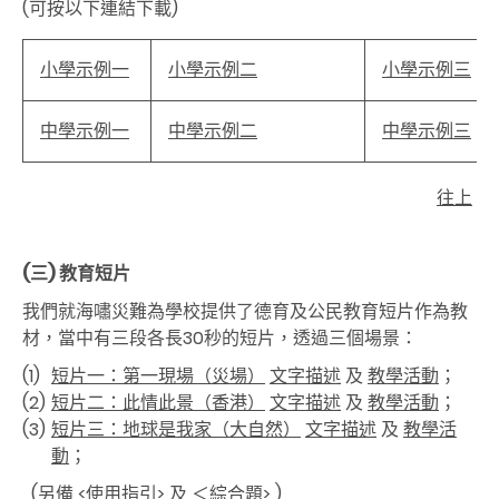
(可按以下連結下載)
小學示例一
小學示例二
小學示例三
中學示例一
中學示例二
中學示例三
往上
(三)
教育短片
我們就海嘯災難為學校提供了德育及公民教育短片作為教
材，當中有三段各長30秒的短片，透過三個場景：
(1)
短片一：第一現場（災場）
文字描述
及
教學活動
；
(2)
短片二：此情此景（香港）
文字描述
及
教學活動
；
(3)
短片三：地球是我家（大自然）
文字描述
及
教學活
動
；
(另備
<使用指引>
及
＜綜合題>
)