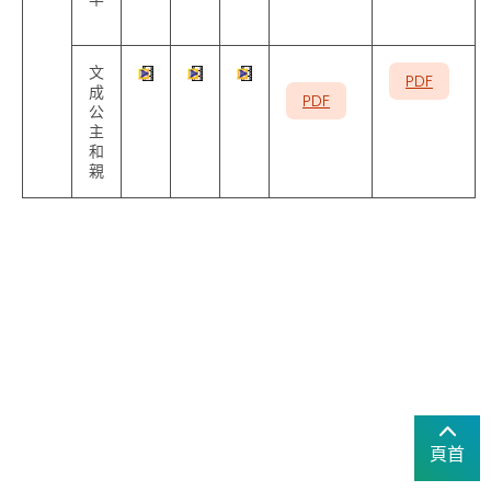
文
PDF
成
PDF
公
主
和
親
頁首