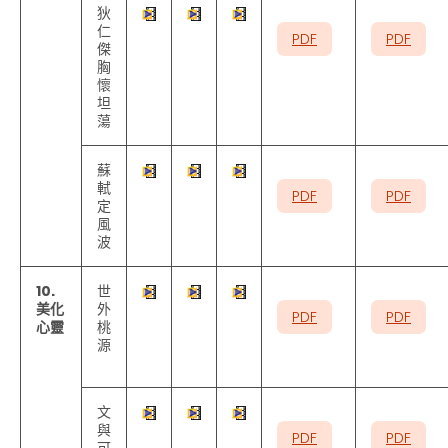
狄
仁
PDF
PDF
傑
胸
懷
坦
蕩
蘇
軾
PDF
PDF
定
風
波
10.
世
美化
外
PDF
PDF
心靈
桃
源
文
與
PDF
PDF
可