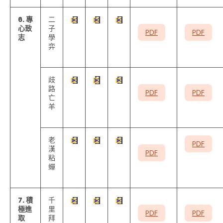
6. 專
二
心致
子
PDF
PDF
志
學
弈
歧
路
PDF
PDF
亡
羊
老
PDF
漢
PDF
粘
蟬
7. 積
千
極進
里
PDF
PDF
取
拜