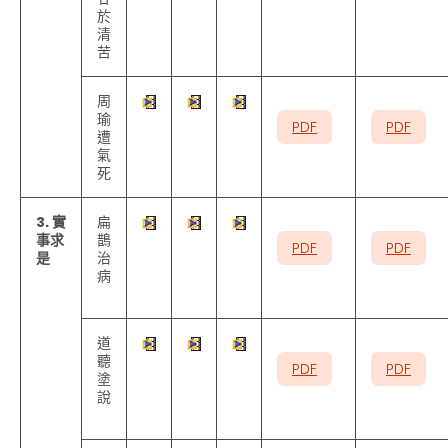
於
清
苦
周
瑜
PDF
PDF
遭
氣
死
3. 實
扁
事求
鵲
PDF
PDF
是
治
病
道
聽
PDF
PDF
塗
說