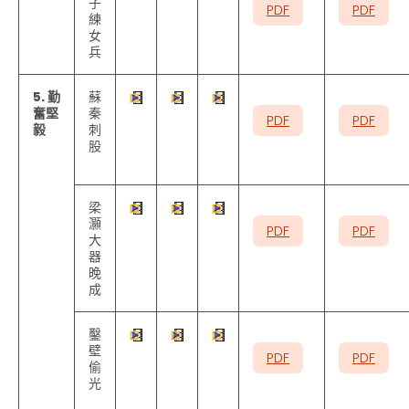
子
PDF
PDF
練
女
兵
5. 勤
蘇
奮堅
秦
PDF
PDF
毅
刺
股
梁
灝
PDF
PDF
大
器
晚
成
鑿
壁
PDF
PDF
偷
光