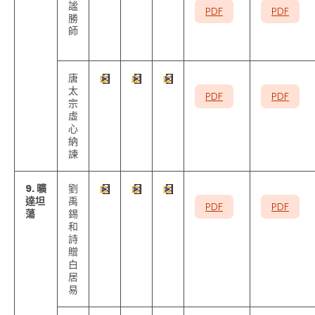
謐
PDF
PDF
勝
師
唐
太
PDF
PDF
宗
虛
心
納
諫
9. 曠
劉
達坦
禹
PDF
PDF
蕩
錫
和
詩
贈
白
居
易