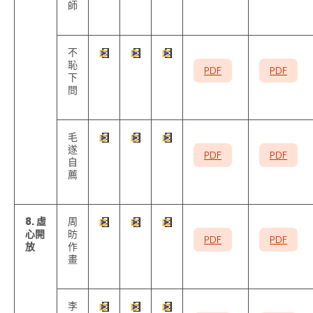
師
不
恥
PDF
PDF
下
問
毛
遂
PDF
PDF
自
薦
8. 虛
周
心開
昉
PDF
PDF
放
作
畫
李