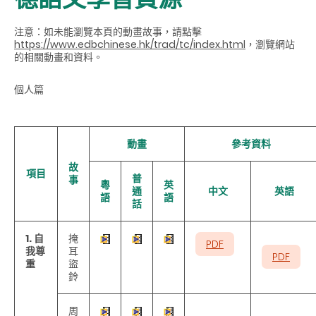
注意：如未能瀏覽本頁的動畫故事，請點擊
https://www.edbchinese.hk/trad/tc/index.html
，瀏覽網站
的相關動畫和資料。
個人篇
動畫
參考資料
故
項目
普
事
粵
英
通
中文
英語
語
語
話
1. 自
掩
PDF
我尊
耳
PDF
重
盜
鈴
周