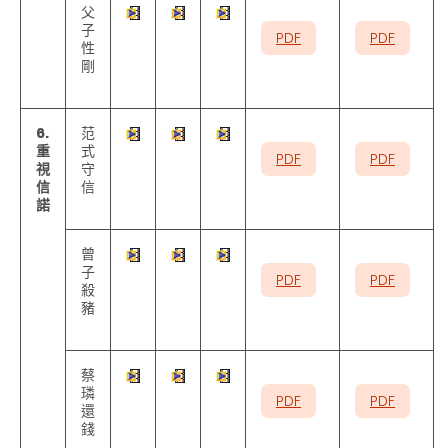
父
子
PDF
PDF
性
剛
6.
范
重
式
PDF
PDF
視
守
信
信
諾
曾
子
PDF
PDF
殺
豬
蔡
璘
PDF
PDF
還
錢