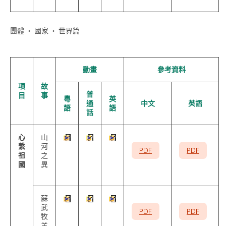
團體 ‧ 國家 ‧ 世界篇
動畫
參考資料
項
故
普
目
事
粵
英
通
中文
英語
語
語
話
心
山
繫
河
PDF
PDF
祖
之
國
異
蘇
武
PDF
PDF
牧
羊