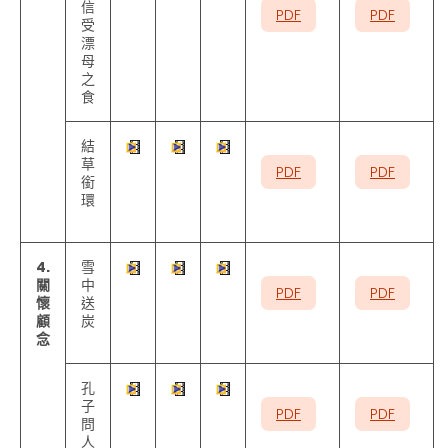
信
PDF
PDF
受
漂
母
之
食
結
草
PDF
PDF
銜
環
4.
雪
關
中
PDF
PDF
懷
送
顧
炭
念
孔
子
PDF
PDF
問
人