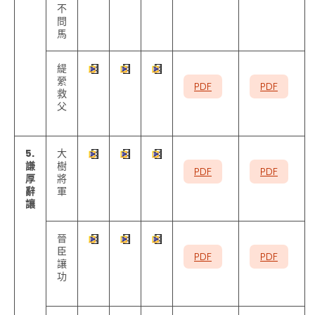
不
問
馬
緹
縈
PDF
PDF
救
父
5.
大
謙
樹
PDF
PDF
厚
將
辭
軍
讓
晉
臣
PDF
PDF
讓
功