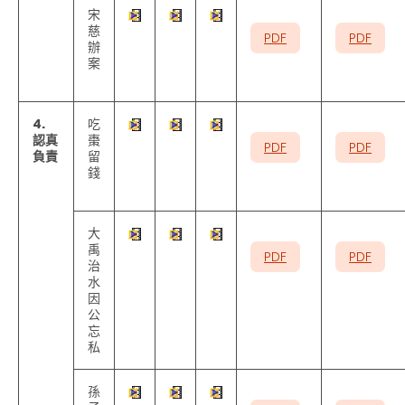
宋
慈
PDF
PDF
辦
案
4.
吃
認真
棗
PDF
PDF
負責
留
錢
大
禹
PDF
PDF
治
水
因
公
忘
私
孫