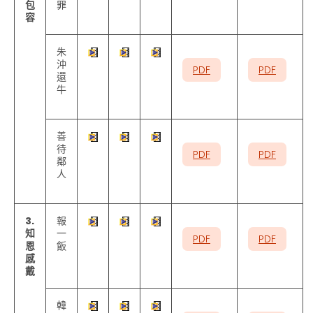
包
罪
容
朱
沖
PDF
PDF
還
牛
善
待
PDF
PDF
鄰
人
3.
報
知
一
PDF
PDF
恩
飯
感
戴
韓