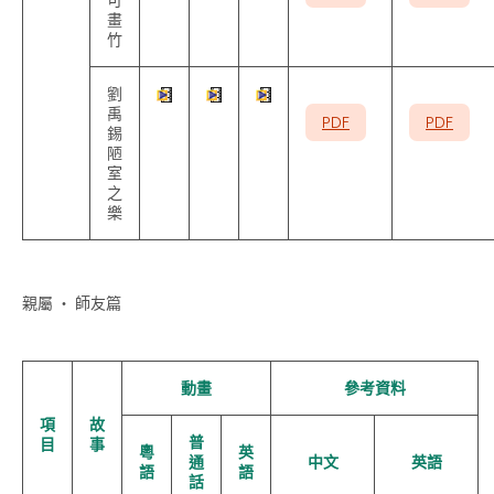
畫
竹
劉
禹
PDF
PDF
錫
陋
室
之
樂
親屬 ‧ 師友篇
動畫
參考資料
項
故
普
目
事
粵
英
通
中文
英語
語
語
話