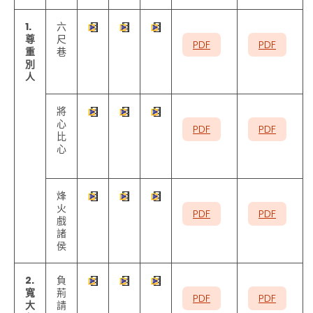
1.
六
尊
尺
PDF
PDF
重
巷
別
人
將
心
PDF
PDF
比
心
烽
火
PDF
PDF
戲
諸
侯
2.
負
寬
荊
PDF
PDF
大
請