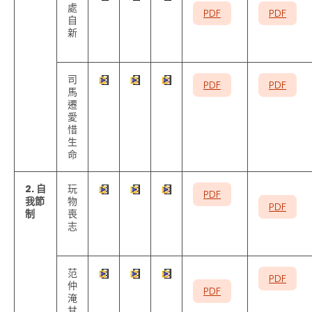
處
PDF
PDF
自
新
司
PDF
PDF
馬
遷
愛
惜
生
命
2. 自
玩
PDF
我節
物
PDF
制
喪
志
范
PDF
仲
PDF
淹
甘