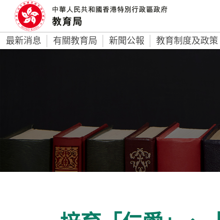
最新消息
有關教育局
新聞公報
教育制度及政策