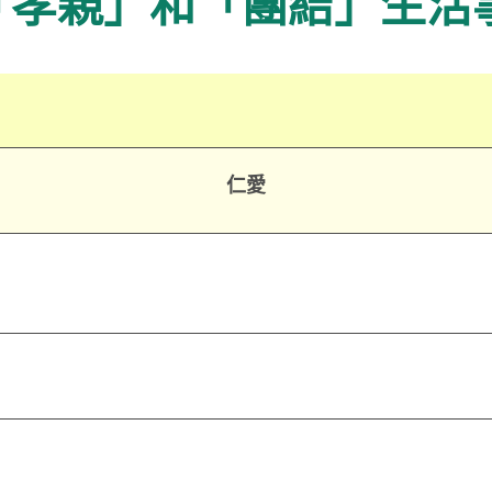
「孝親」和「團結」生活
仁愛