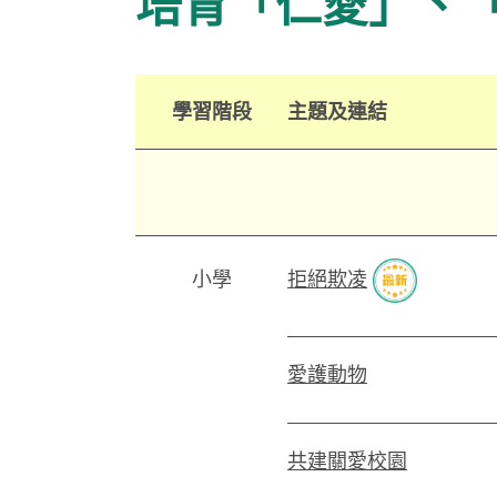
培育「仁愛」、
學習階段
主
題及連結
拒絕欺凌
小學
愛護動物
共建關愛校園