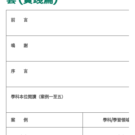
前 言
鳴 謝
序 言
學科本位閱讀（案例一至五）
案 例
學科/學習領域/