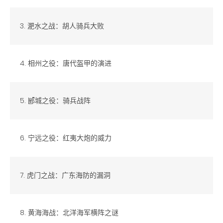
3. 淝水之战：胡人骑兵大败
4. 相州之役：唐代盔甲的演进
5. 郾城之役：骑兵战阵
6. 宁远之役：红夷大炮的威力
7. 虎门之战：广东海防的漏洞
8. 黄海海战：北洋海军横阵之谜