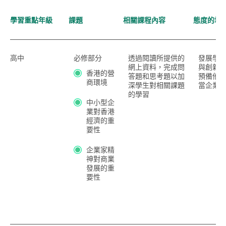
學習重點年級
課題
相關課程內容
態度的培
高中
必修部分
透過閱讀所提供的
發展學
網上資料，完成問
與創新
香港的營
答題和思考題以加
預備他
商環境
深學生對相關課題
當企業
的學習
中小型企
業對香港
經濟的重
要性
企業家精
神對商業
發展的重
要性