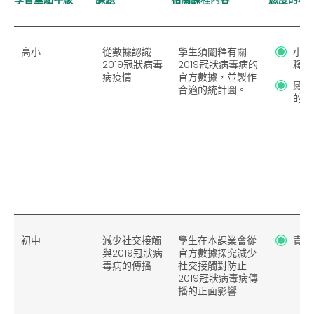
高小
從數據認識
學生須闡釋有關
小心
2019
冠狀病毒
2019冠狀病毒病的
釋和
病疫情
官方數據，並製作
感謝
合適的統計圖。
的貢
初中
減少社交接觸
學生在本課業會從
責任
與2019冠狀病
官方數據探究減少
毒病的傳播
社交接觸對防止
2019冠狀病毒病傳
播的正面影響