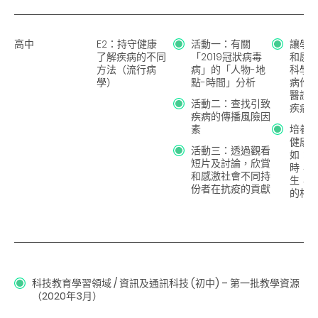
高中
E2：持守健康
活動一：有關
讓學
了解疾病的不同
「2019冠狀病毒
和感
方法（流行病
病」的「人物-地
科學
學）
點-時間」分析
病作
醫護
活動二：查找引致
疾病
疾病的傳播風險因
素
培養
健康
活動三：透過觀看
如：
短片及討論，欣賞
時，
和感激社會不同持
生，
份者在抗疫的貢獻
的相
科技教育學習領域 / 資訊及通訊科技
(初中) – 第一批教學資源
（2020年3月）