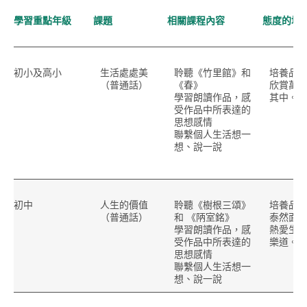
學習重點年級
課題
相關課程內容
態度的培
初小
及
高小
生活處處美
聆聽《竹里館》和
培養品
（普通話）
《春》
欣賞萬
學習朗讀作品，感
其中。
受作品中所表達的
思想感情
聯繫個人生活想一
想、說一說
初中
人生的價值
聆聽《樹根三頌》
培養品
（普通話）
和 《陃室銘》
泰然面
學習朗讀作品，感
熱愛生
受作品中所表達的
樂道。
思想感情
聯繫個人生活想一
想、說一說