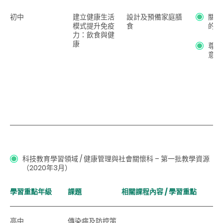
初中
建立健康生活
設計及預備家庭膳
關心
模式提升免疫
食
的營
力：飲食與健
康
尊重
意為
科技教育學習領域 / 健康管理與社會關懷科
– 第一批教學資源
（2020年3月）
學習重點年級
課題
相關課程內容 / 學習重點
高中
傳染病及防控策