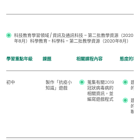
科技教育學習領域 / 資訊及通訊科技
– 第二批教學資源（2020
年8月）
科學教育 - 科學科 – 第二批教學資源（2020年8月）
學習重點年級
課題
相關課程內容
態度的培
初中
製作「抗疫小
蒐集有關2019
建立
知識」遊戲
冠狀病毒病的
的態
相關資訊，並
編寫遊戲程式
建立
的態
聯網