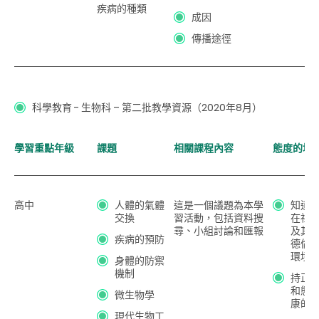
疾病的種類
成因
傳播途徑
科學教育 - 生物科 – 第二批教學資源（2020年8月）
學習重點年級
課題
相關課程內容
態度的培
高中
人體的氣體
這是一個議題為本學
知道
交換
習活動，包括資料搜
在社
尋、小組討論和匯報
及其
疾病的預防
德倫
環境
身體的防禦
機制
持正
和態
微生物學
康的
現代生物工