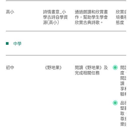
高小
詩情畫意_小
通過朗讀和欣賞畫
欣賞自
學古詩自學資
作，幫助學生學會
培養積
源(高小)
欣賞古典詩歌。
態度
中學
初中
《野地果》
閱讀《野地果》及
閱讀
完成相關任務
度、
閱讀
讀，
享和
驗和
品德
堅毅
取、
尊重
樂道