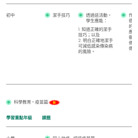
初中
潔手技巧
透過這活動，
作為
學生應能：
德心
的巿
1. 知道正確的潔手
應該
技巧；以及
衞生
2. 明白正確地潔手
傳染
可減低感染傳染病
傳播
的風險。
科學教育 - 疫苗篇
學習重點年級
課題