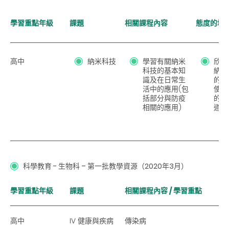
學習重點年級
課題
相關課程內容
態度的培
高中
納米科技
學習有關納米
欣賞
科技的基本知
納米
識及在日常生
的貢
活中的應用(包
使用
括部分與防疫
的潛
相關的應用)
道德
科學教育 - 生物科 – 第一批教學資源（2020年3月）
學習重點年級
課題
相關課程內容 / 學習重點
高中
IV 健康與疾病
傳染病