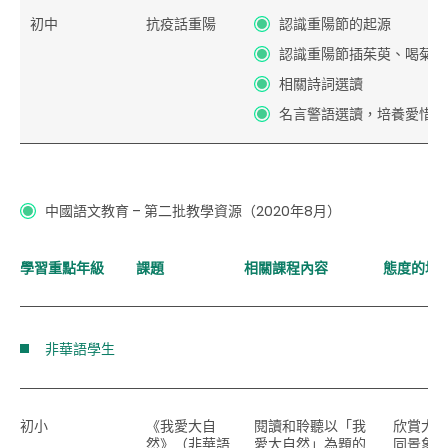
初中
抗疫話重陽
認識重陽節的起源
認識重陽節插茱萸、喝菊花
相關詩詞選讀
名言警語選讀，培養愛惜生
中國語文教育
– 第二批教學資源（2020年8月）
學習重點年級
課題
相關課程內容
態度的培
非華語學生
初小
《我愛大自
閱讀和聆聽以「我
欣賞大
然》（非華語
愛大自然」為題的
同景象