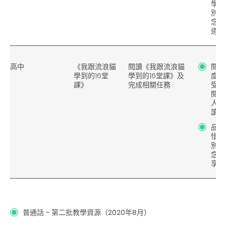
學不
別人
念、
道、
高中
《我跟流浪貓
閱讀《我跟流浪貓
閱讀
學到的16堂
學到的16堂課》及
度、
課》
完成相關任務
受閱
閱讀
人分
讀的
品德
惜生
別人
念、
享、
普通話 – 第二批教學資源（2020年8月）