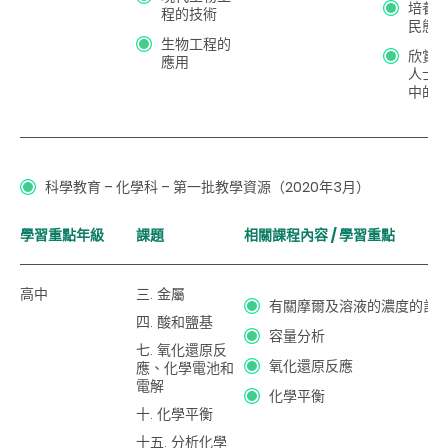
培養
程的技術
民態
生物工程的
欣賞
應用
人士
中的
科學教育 – 化學科 – 第一批教學資源（2020年3月）
學習重點年級
課題
相關課程內容 / 學習重點
高中
三. 金屬
有關摩爾及溶液的濃度的計
四. 酸和鹽基
容量分析
七. 氧化還原反
氧化還原反應
應、化學電池和
電解
化學平衡
十. 化學平衡
十五. 分析化學