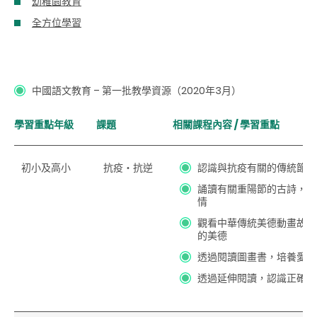
幼稚園教育
全方位學習
中國語文教育
– 第一批教學資源（2020年3月）
學習重點年級
課題
相關課程內容 / 學習重點
初小及高小
抗疫‧抗逆
認識與抗疫有關的傳統節日
誦讀有關重陽節的古詩，理
情
觀看中華傳統美德動畫故事
的美德
透過閱讀圖畫書，培養愛惜
透過延伸閱讀，認識正確的