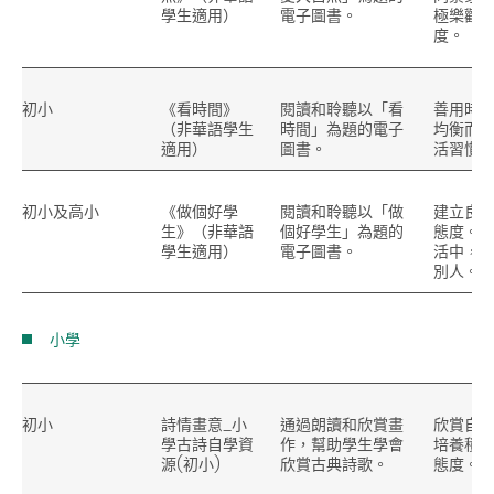
學生適用）
電子圖書。
極樂觀
度。
初小
《看時間》
閱讀和聆聽以「看
善用時
（非華語學生
時間」為題的電子
均衡而
適用）
圖書。
活習慣
初小
及
高小
《做個好學
閱讀和聆聽以「做
建立良
生》（非華語
個好學生」為題的
態度。
學生適用）
電子圖書。
活中，
別人。
小學
初小
詩情畫意_小
通過朗讀和欣賞畫
欣賞自
學古詩自學資
作，幫助學生學會
培養積
源(初小)
欣賞古典詩歌。
態度。