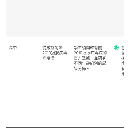
高中
從數據認識
學生須闡釋有關
在分
2019冠狀病毒
2019冠狀病毒病的
擬定
病疫情
官方數據，並研究
持嚴
不同年齡組別的感
度，
染分佈。
有誤
果