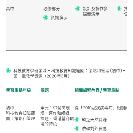
高中
必修部分
設計及製作多
推動
媒體演示
值觀
資訊演示
科技教育學習領域
–
科技教育知識範圍
：
策略和管理 (初中)
–
第一批教學資源（2020年3月）
學習重點年級
課題
相關課程內容 / 學習重點
初中
單元：K7營商環
從「2019冠狀病毒病」相關的
科技教育知識範
境、運作和組織
圍：策略和管理
課題 - 香港營商環
缺乏天然資源
境的特色
依賴對外貿易