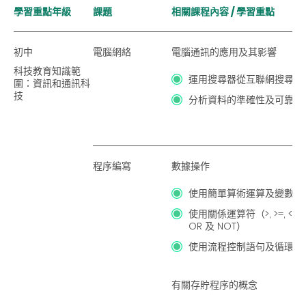
學習重點年級
課題
相關課程內容 / 學習重點
初中
電腦網絡
電腦通訊的應用及其影響
科技教育知識範
運用搜尋器從互聯網搜尋及
圍：資訊和通訊科
技
分析資料的準確性及可靠性
程序編寫
數據操作
使用簡單算術運算及變數
使用關係運算符（>, >=, <=,
OR 及 NOT）
使用流程控制語句及循環
有關存貯程序的概念