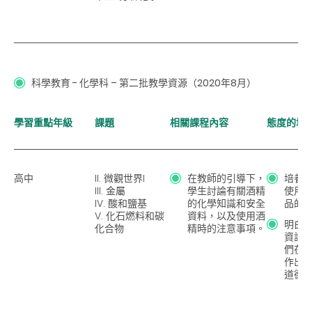
科學教育 - 化學科 – 第二批教學資源（2020年8月）
學習重點年級
課題
相關課程內容
態度的培
高中
II. 微觀世界I
在教師的引導下，
培養
III. 金屬
學生討論有關酒精
使用
IV. 酸和鹽基
的化學知識和安全
品的
V. 化石燃料和碳
資料，以及使用酒
明白
化合物
精時的注意事項。
資訊
們在
作出
道德