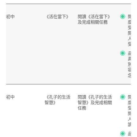
初中
《活在當下》
閱讀《活在當下》
閱讀
及完成相關任務
度、
受閱
閱讀
人分
受
品德
真負
別人
容、
念、
初中
《孔子的生活
閱讀《孔子的生活
閱讀
智慧》
智慧》及完成相關
度、
任務
受閱
閱讀
人分
讀的
品德