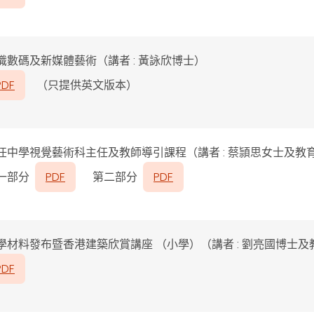
識數碼及新媒體藝術（講者 : 黃詠欣博士）
PDF
（只提供英文版本）
任中學視覺藝術科主任及教師導引課程
（講者 : 蔡頴思女士及
一部分
PDF
第二部分
PDF
學材料發布暨香港建築欣賞講座 （小學）
（講者 : 劉亮國博士
PDF