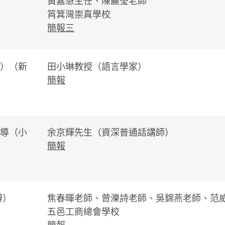
黃嘉慧主任、陳麗瑩老師
筲箕灣崇真學校
簡報三
）（新
田小琳教授（語言學家）
簡報
導（小
余京輝先生（資深普通話講師）
簡報
辦）
焦春暉老師、曾濼詩老師、吳錦燕老師、范
五邑工商總會學校