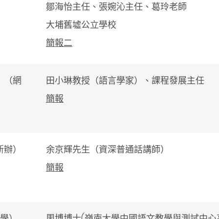
鄒海怡主任、張婉沁主任、葛玲老師
大埔舊墟公立學校
簡報二
）（網
田小琳教授（語言學家）、課程發展主任
簡報
新辦）
余京輝先生（資深普通話講師）
簡報
學）
周博博士
(
嶺南大學中國語文教學與測試中心