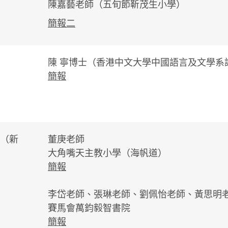
陳嘉藝老師（五旬節靳茂生小學）
簡報二
陳 寧博士（香港中文大學中國語言及文學系
簡報
（新
董庚老師
大角嘴天主教小學（海帆道）
簡報
李岱老師、張琳老師、劉佩怡老師、黃思明
賽馬會萬鈞毅智書院
簡報