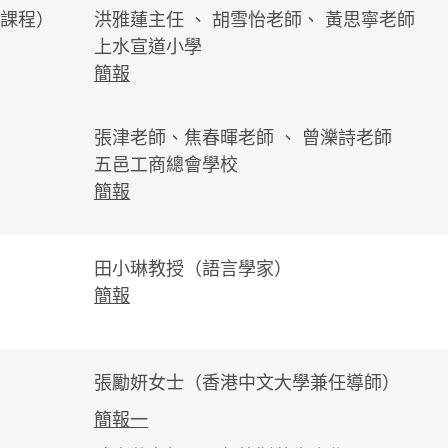
課程）
洪雅蓮主任 、 胡雪怡老師、 黃思寧老師
上水宣道小學
簡報
張津老師、焦春暉老師 、 曾濼詩老師
五邑工商總會學校
簡報
田小琳教授（語言學家）
簡報
張勵妍女士（香港中文大學兼任導師）
簡報一