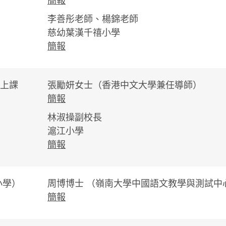
簡報
李善彤老師、楊錦老師
慈幼葉漢千禧小學
簡報
上課
張勵妍女士（香港中文大學兼任導師）
簡報
林淑操副校長
滬江小學
簡報
小學）
周博博士 （嶺南大學中國語文教學與測試中
簡報