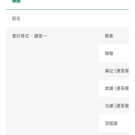
課題
前言
會計等式
–
課堂一
教案
簡報
筆記 (連答案)
堂課 (連答案)
功課 (連答案)
流程圖