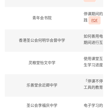
停课期间的电
青年会书院
践
如何善用电子
香港圣公会何明华会督中学
期间进行互动
使用课堂互动
灵粮堂怡文中学
生学习进度
「停课不停学
乐善堂余近卿中学
工具的教育反
电子学习的教
圣公会李福庆中学