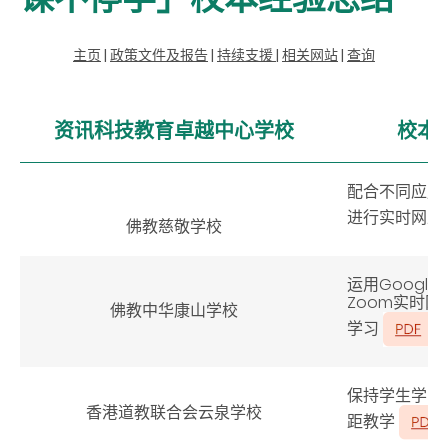
主页
|
政策文件及报告
|
持续支援
|
相关网站
|
查询
资讯科技教育卓越中心学校
校本
配合不同应用
进行实时网上
佛教慈敬学校
运用Google C
Zoom实时
佛教中华康山学校
学习
保持学生学习
香港道教联合会云泉学校
距教学