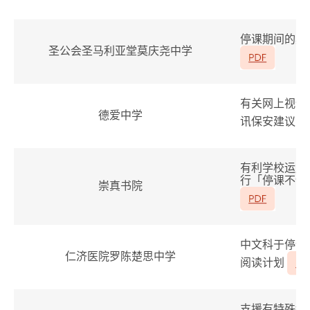
停课期间的具
圣公会圣马利亚堂莫庆尧中学
有关网上视像
德爱中学
讯保安建议
有利学校运用
行「停课不停
崇真书院
中文科于停课
仁济医院罗陈楚思中学
阅读计划
支援有特殊教