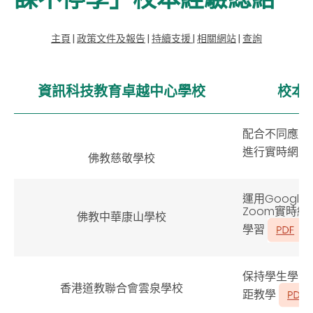
主頁
|
政策文件及報告
|
持續支援
|
相關網站
|
查詢
資訊科技教育卓越中心學校
校本
配合不同應用
進行實時網上
佛教慈敬學校
運用Google C
Zoom實時
佛教中華康山學校
學習
保持學生學習
香港道教聯合會雲泉學校
距教學