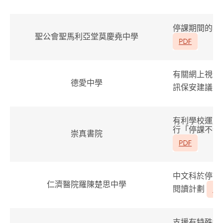
停課期間的具
聖公會聖馬利亞堂莫慶堯中學
有關網上視像
德愛中學
訊保安建議
有利學校運用
行「停課不停
崇真書院
中文科於停課
仁濟醫院羅陳楚思中學
閱讀計劃
支援有特殊教