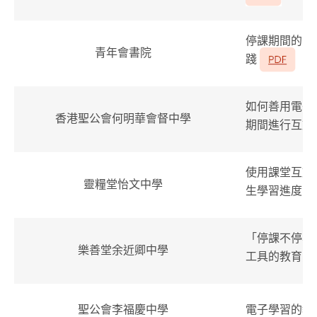
停課期間的電
青年會書院
踐
如何善用電子
香港聖公會何明華會督中學
期間進行互動
使用課堂互動
靈糧堂怡文中學
生學習進度
「停課不停學
樂善堂余近卿中學
工具的教育反
電子學習的教
聖公會李福慶中學