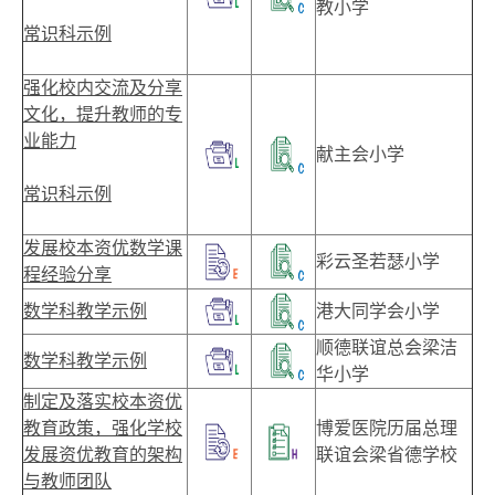
教小学
常识科示例
强化校内交流及分享
文化，提升教师的专
业能力
献主会小学
常识科示例
发展校本资优数学课
彩云圣若瑟小学
程经验分享
数学科教学示例
港大同学会小学
顺德联谊总会梁洁
数学科教学示例
华小学
制定及落实校本资优
教育政策，强化学校
博爱医院历届总理
发展资优教育的架构
联谊会梁省德学校
与教师团队