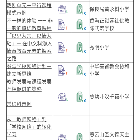
戏剧单元－平行课程
保良局黄永树小学
模式示例
不一样的体验 —— 非
香海正觉莲社佛教
一般的资优教育课程
陈式宏学校
「以思为宗，以情为
轴」— 在中文科渗入
秀明小学
情意教育元素的探索
之路
参与学校网络计划－
中华基督教会协和
建立新思维
小学
教师发展与课程发展
互相促进的策略
慈幼叶汉千禧小学
常识科示例
从「教师网络」到
「学校网络」的转化
学习
慈云山圣文德天主