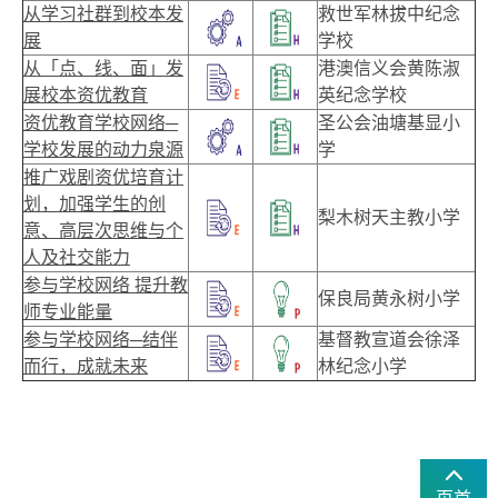
从学习社群到校本发
救世军林拔中纪念
展
学校
从「点、线、面」发
港澳信义会黄陈淑
展校本资优教育
英纪念学校
资优教育学校网络─
圣公会油塘基显小
学校发展的动力泉源
学
推广戏剧资优培育计
划，加强学生的创
梨木树天主教小学
意、高层次思维与个
人及社交能力
参与学校网络 提升教
保良局黄永树小学
师专业能量
参与学校网络─结伴
基督教宣道会徐泽
而行，成就未来
林纪念小学