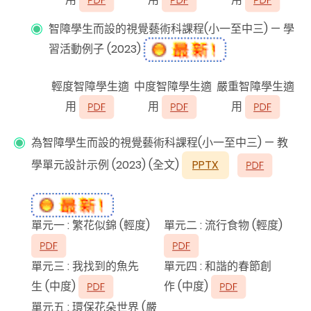
智障學生而設的視覺藝術科課程(小一至中三) — 學
習活動例子 (2023)
輕度智障學生適
中度智障學生適
嚴重智障學生適
用
用
用
為智障學生而設的視覺藝術科課程(小一至中三) — 教
學單元設計示例 (2023) (全文)
PPTX
單元一 :
繁花似錦
(
輕度
)
單元二 :
流行食物
(
輕度
)
單元三 :
我找到的魚先
單元四 :
和諧的春節創
生
(
中度
)
作
(
中度
)
單元五 :
環保花朵世界
(
嚴