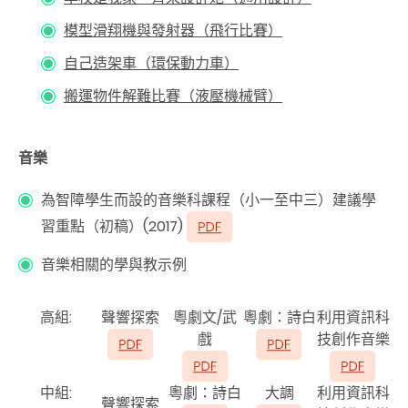
模型滑翔機與發射器（飛行比賽）
自己造架車（環保動力車）
搬運物件解難比賽（液壓機械臂）
音樂
為智障學生而設的音樂科課程（小一至中三）建議學
習重點（初稿）(2017)
音樂相關的學與教示例
高組:
聲響探索
粵劇文/武
粵劇：詩白
利用資訊科
戲
技創作音樂
中組:
粵劇：詩白
大調
利用資訊科
聲響探索