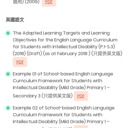
適用) (2009)
英國語文
The Adapted Learning Targets and Learning
Objectives for the English Language Curriculum
for Students with Intellectual Disability (P.1-S.3)
(2018) (Draft) (as at February 2018 ) (只提供英文版)
Example 01 of School-based English Language
Curriculum Framework for Students with
Intellectual Disability (Mild Grade) Primary 1 –
Secondary 3 (只提供英文版)
Example 02 of School-based English Language
Curriculum Framework for Students with
Intellectual Disability (Mild Grade) Primary 1 –