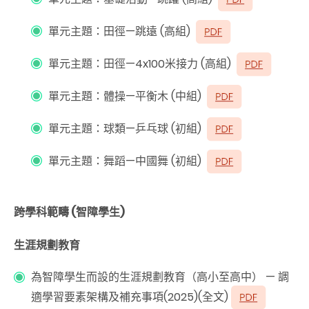
單元主題：田徑—跳遠
(
高組
)
單元主題：田徑—
4x100米
接力
(
高組
)
單元主題：體操—平衡木
(
中組
)
單元主題：球類—乒乓球
(
初組
)
單元主題：舞蹈—中國舞
(
初組
)
跨學科範疇
(
智障學生
)
生涯規劃教育
為智障學生而設的生涯規劃教育（高小至高中）
—
調
適學習要素架構及補充事項
(2025)(
全文
)