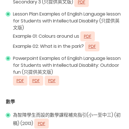
Secondary 3 (只提供英文版)
Lesson Plan Examples of English Language lesson
for Students with Intellectual Disability (只提供英
文版)
Example 01: Colours around us
Example 02: What is in the park?
Powerpoint Examples of English Language lesson
for Students with Intellectual Disability: Outdoor
fun (只提供英文版)
數學
為智障學生而設的數學課程補充指引(小一至中三) (初
稿) (2013)