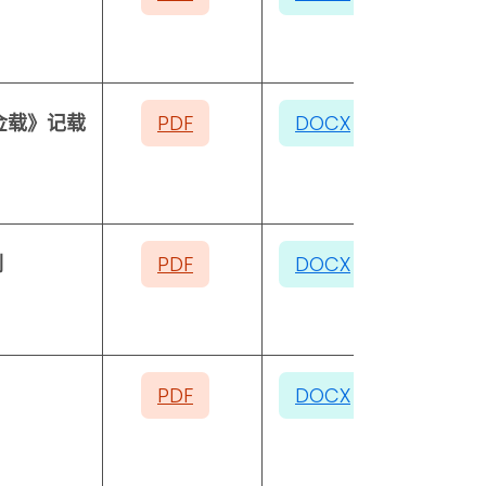
佥载》记载
PDF
DOCX
例
PDF
DOCX
PDF
DOCX