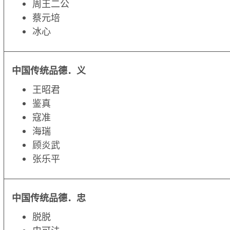
周王二公
蔡元培
冰心
中国传统品德．
义
王昭君
鉴真
寇准
海瑞
顾炎武
张乐平
中国传统品德．
忠
脱脱