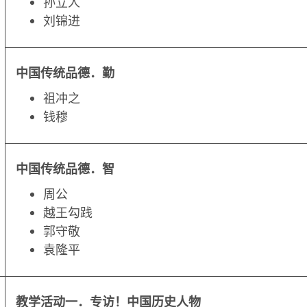
孙立人
刘锦进
中国传统品德．
勤
祖冲之
钱穆
中国传统品德．
智
周公
越王勾践
郭守敬
袁隆平
教学活动一．专访！中国历史人物