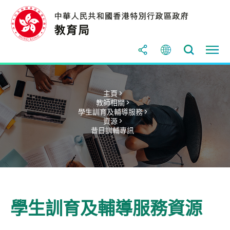
主頁 >
教師相關 >
學生訓育及輔導服務 >
資源 >
昔日訓輔專訊
學生訓育及輔導服務資源