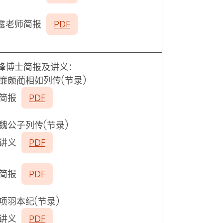
露老师简报
PDF
锋博士简报及讲义：
廉颇蔺相如列传(节录
)
简报
PDF
魏公子列传
(
节录
)
讲义
PDF
简报
PDF
项羽本纪
(
节录
)
讲义
PDF