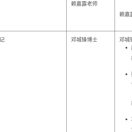
赖嘉露老师
赖嘉
记
邓城锋博士
邓城