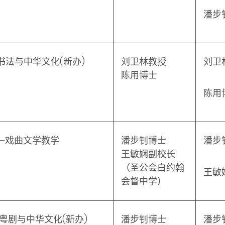
潘步
书法与中华文化
(
新办
)
刘卫林教授
刘卫
陈用博士
陈用
—戏曲文学教学
潘步钊博士
潘步
王敏娴副校长
（圣公会白约翰
王敏
会督中学）
—粤剧与中华文化
(
新办
)
潘步钊博士
潘步