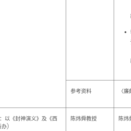
参考资料
〈廉
：以《封神演义》及《西
陈炜舜教授
陈炜
新办
)