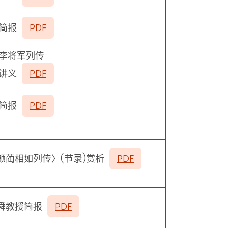
简报
PDF
李将军列传
讲义
PDF
简报
PDF
颇蔺相如列传〉(节录
)
赏析
PDF
舜教授简报
PDF