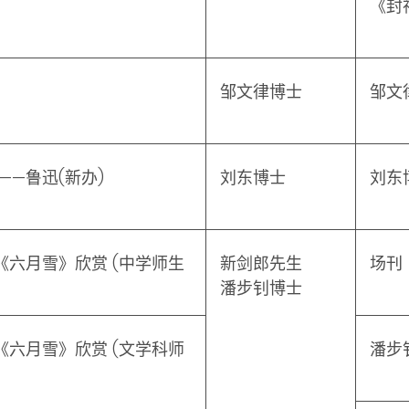
《封
邹文律博士
邹文
——鲁迅
(
新办
)
刘东博士
刘东
《六月雪》欣赏
(
中学师生
新剑郎先生
场
潘步钊博士
《六月雪》欣赏
(
文学科师
潘步