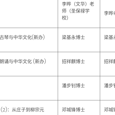
李晔（文华）老
师（圣保禄学
李晔
校）
—古琴与中华文化
(
新办
)
梁基永博士
梁基
—朗诵与中华文化 (新办)
招祥麒博士
招祥
潘步钊博士
潘步
(2)
：从庄子到柳宗元
邓城锋博士
邓城