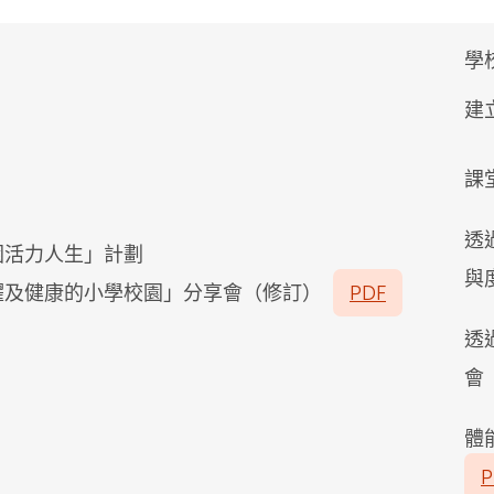
學
建
課
透
園活力人生」計劃
與
躍及健康的小學校園」分享會（修訂）
PDF
透
體
P