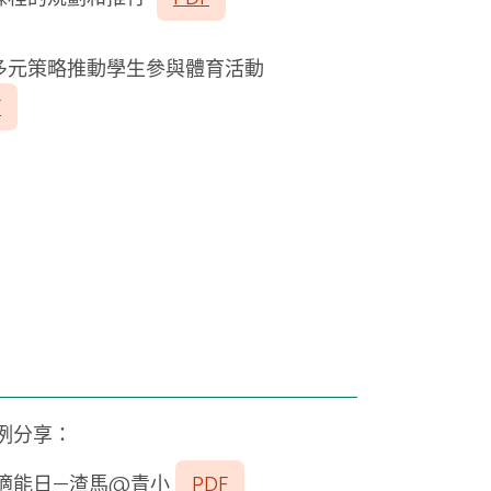
多元策略推動學生參與體育活動
F
例分享：
適能日
—
渣馬@青小
PDF