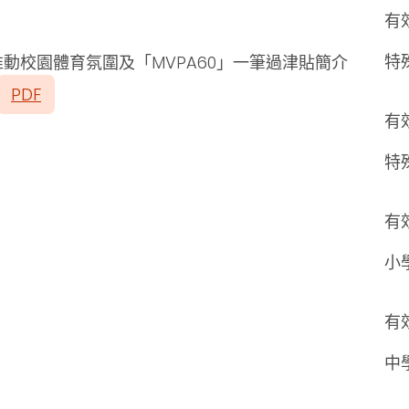
有
特
動校園體育氛圍及「MVPA60」一筆過津貼簡介
PDF
有
特
有
小
有
中