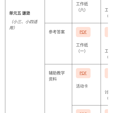
工作纸
（六）
工作
单元五 谦逊
（七
（小三、小四适
用）
参考答案
PDF
P
工作纸
（一）
工作
（六
辅助教学
PDF
P
资料
活动卡
讨论
（一