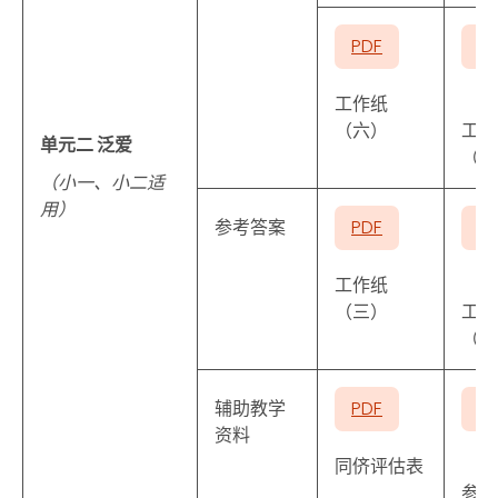
PDF
P
工作纸
（六）
工作
单元二 泛爱
（七
（小一、小二适
用）
参考答案
PDF
P
工作纸
（三）
工作
（五
辅助教学
PDF
P
资料
同侪评估表
参考