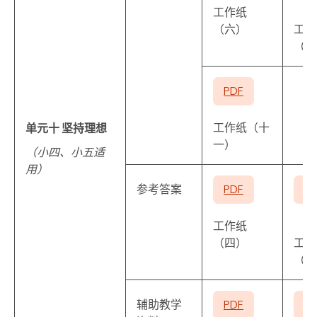
工作纸
（六）
工作
（七
PDF
工作纸（十
单元十 坚持理想
一）
（小四、小五适
用）
参考答案
PDF
P
工作纸
（四）
工作
（十
辅助教学
PDF
P