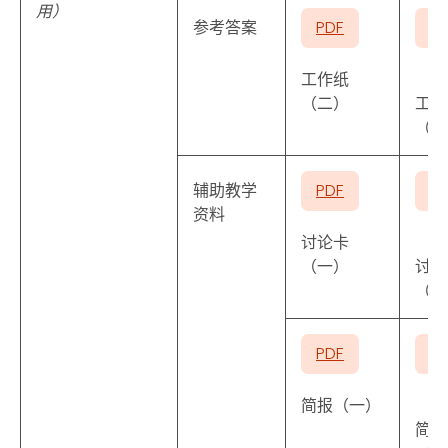
用）
参考答案
PDF
P
工作纸
（二）
工作
（三
辅助教学
PDF
P
资料
讨论卡
（一）
讨论
（二
PDF
P
简报（一）
简报