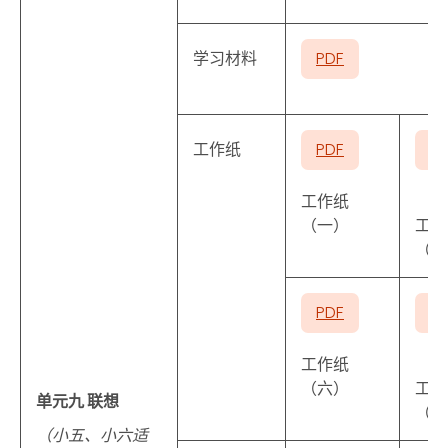
学习材料
PDF
工作纸
PDF
P
工作纸
（一）
工作
（二
PDF
P
工作纸
（六）
工作
单元九 联想
（七
（小五、小六适