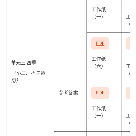
工作纸
（一）
工作
（二
PDF
P
工作纸
单元三 四季
（六）
工作
（小二、小三适
（七
用）
参考答案
PDF
P
工作纸
（一）
工作
（五