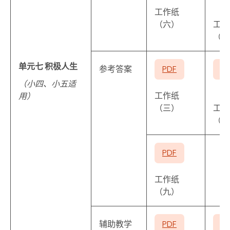
工作纸
（六）
工作
（七
单元七 积极人生
参考答案
PDF
P
（小四、小五适
工作纸
用）
（三）
工作
（四
PDF
工作纸
（九）
辅助教学
PDF
P