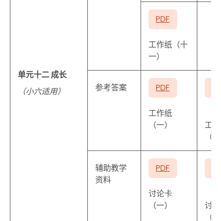
PDF
工作纸（十
一）
单元十二 成长
参考答案
PDF
P
（小六适用）
工作纸
（一）
工作
（二
辅助教学
PDF
P
资料
讨论卡
（一）
讨论
（二