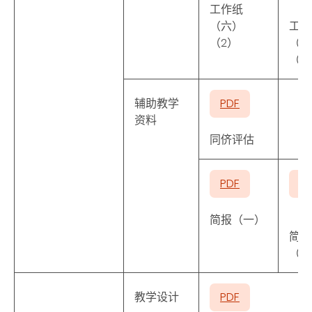
工作纸
（六）
工作
（2）
（六
（3
辅助教学
PDF
资料
同侪评估
PDF
P
简报（一）
简报
（二
教学设计
PDF