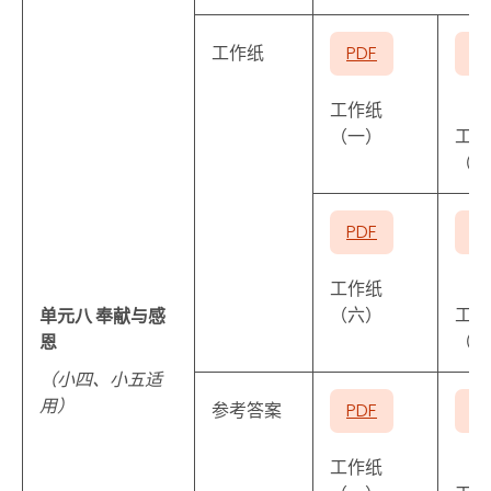
工作纸
PDF
P
工作纸
（一）
工作
（二
PDF
P
工作纸
（六）
工作
单元八 奉献与感
（七
恩
（小四、小五适
用）
参考答案
PDF
P
工作纸