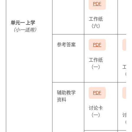
PDF
工作纸
单元一 上学
（六）
（小一适用）
参考答案
PDF
P
工作纸
（一）
工作
（二
辅助教学
PDF
P
资料
讨论卡
（一）
讨论
（二