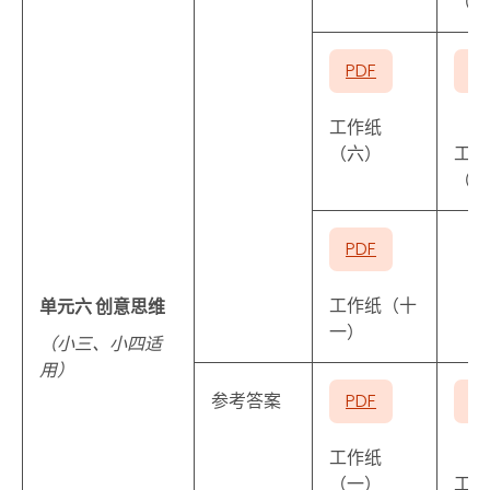
（二
PDF
P
工作纸
（六）
工作
（七
PDF
工作纸（十
单元六 创意思维
一）
（小三、小四适
用）
参考答案
PDF
P
工作纸
（一）
工作