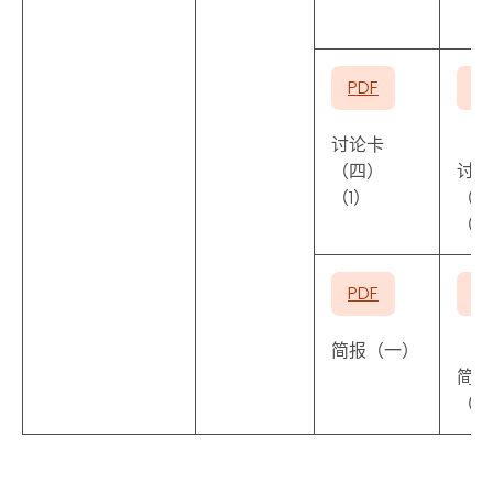
PDF
P
讨论卡
（四）
讨论
（1）
（四
（2
PDF
P
简报（一）
简报
（二