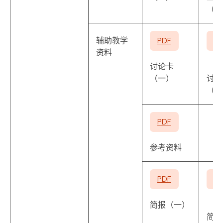
（五
辅助教学
PDF
P
资料
讨论卡
（一）
讨论
（二
PDF
参考资料
PDF
P
简报（一）
简报