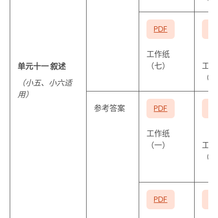
PDF
P
工作纸
（七）
工作
单元十一 叙述
（八
（小五、小六适
用）
参考答案
PDF
P
工作纸
（一）
工作
（二
PDF
P