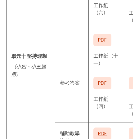
工作紙
（六）
工作
（七
PDF
工作紙（十
單元十 堅持理想
一）
（小四、小五適
用）
參考答案
PDF
P
工作紙
（四）
工作
（十
輔助教學
PDF
P