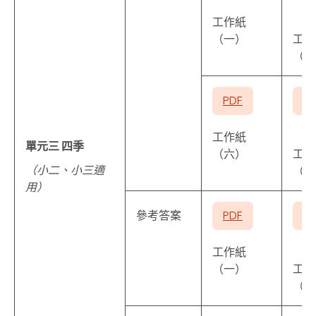
工作紙
（一）
工作
（二
PDF
P
工作紙
單元三 四季
（六）
工作
（小二、小三適
（七
用）
參考答案
PDF
P
工作紙
（一）
工作
（五