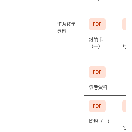
（五
輔助教學
PDF
P
資料
討論卡
（一）
討論
（二
PDF
參考資料
PDF
P
簡報（一）
簡報