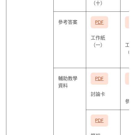
（十）
參考答案
PDF
P
工作紙
（一）
工作
（二
輔助教學
PDF
P
資料
討論卡
參考
PDF