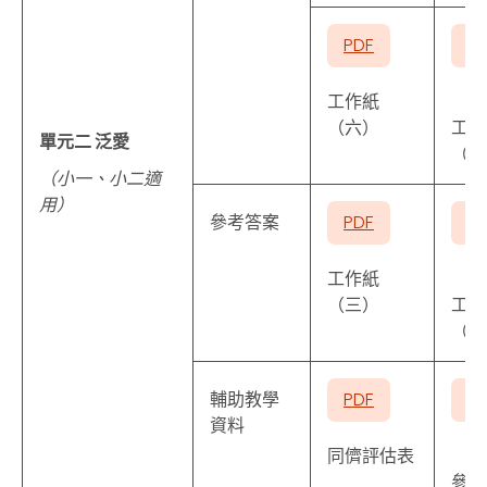
PDF
P
工作紙
（六）
工作
單元二 泛愛
（七
（小一、小二適
用）
參考答案
PDF
P
工作紙
（三）
工作
（五
輔助教學
PDF
P
資料
同儕評估表
參考