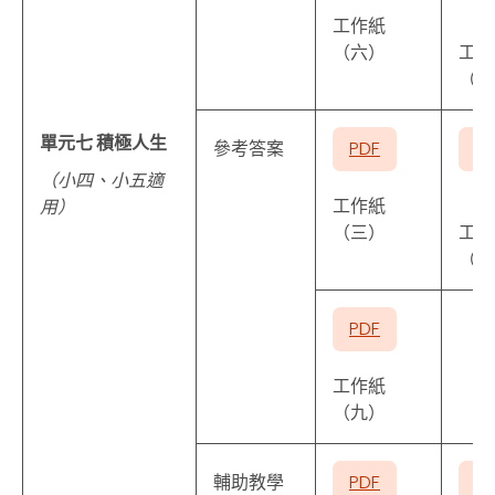
工作紙
（六）
工作
（七
單元七 積極人生
參考答案
PDF
P
（小四、小五適
工作紙
用）
（三）
工作
（四
PDF
工作紙
（九）
輔助教學
PDF
P