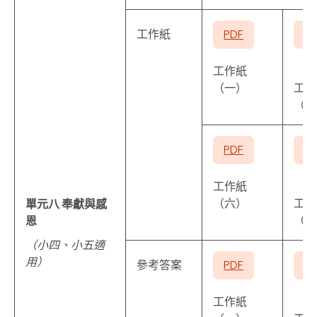
工作紙
PDF
P
工作紙
（一）
工作
（二
PDF
P
工作紙
（六）
工作
單元八 奉獻與感
（七
恩
（小四、小五適
用）
參考答案
PDF
P
工作紙