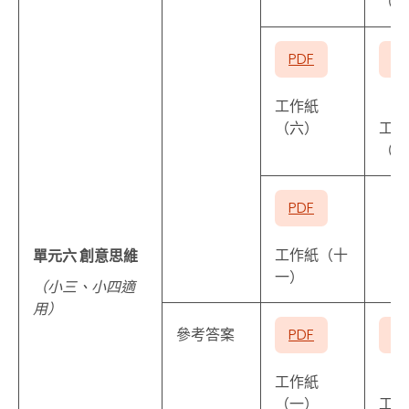
（二
PDF
P
工作紙
（六）
工作
（七
PDF
工作紙（十
單元六 創意思維
一）
（小三、小四適
用）
參考答案
PDF
P
工作紙
（一）
工作