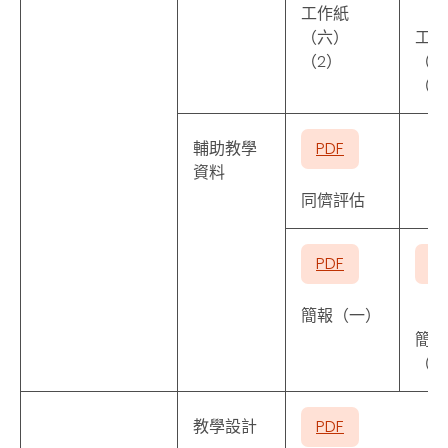
工作紙
（六）
工作
（2）
（六
（3
輔助教學
PDF
資料
同儕評估
PDF
P
簡報（一）
簡報
（二
教學設計
PDF