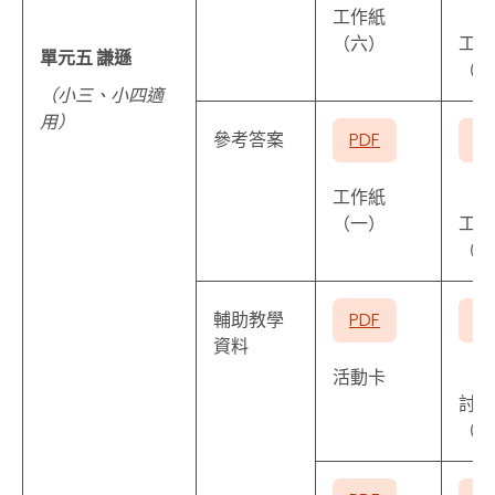
工作紙
（六）
工作
單元五 謙遜
（七
（小三、小四適
用）
參考答案
PDF
P
工作紙
（一）
工作
（六
輔助教學
PDF
P
資料
活動卡
討論
（一