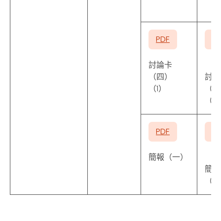
PDF
P
討論卡
（四）
討論
（1）
（四
（2
PDF
P
簡報（一）
簡報
（二