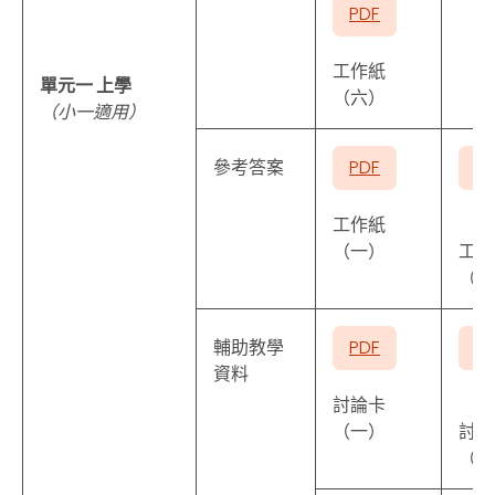
PDF
工作紙
單元一 上學
（六）
（小一適用）
參考答案
PDF
P
工作紙
（一）
工作
（二
輔助教學
PDF
P
資料
討論卡
（一）
討論
（二