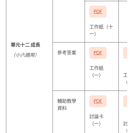
PDF
工作紙（十
一）
單元十二 成長
參考答案
PDF
P
（小六適用）
工作紙
（一）
工作
（二
輔助教學
PDF
P
資料
討論卡
（一）
討論
（二