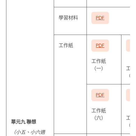
學習材料
PDF
工作紙
PDF
P
工作紙
（一）
工作
（二
PDF
P
工作紙
（六）
工作
單元九 聯想
（七
（小五、小六適