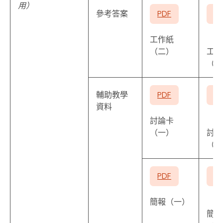
用）
參考答案
PDF
P
工作紙
（二）
工作
（三
輔助教學
PDF
P
資料
討論卡
（一）
討論
（二
PDF
P
簡報（一）
簡報