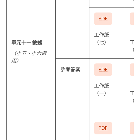
PDF
P
工作紙
（七）
工作
單元十一 敘述
（八
（小五、小六適
用）
參考答案
PDF
P
工作紙
（一）
工作
（二
PDF
P