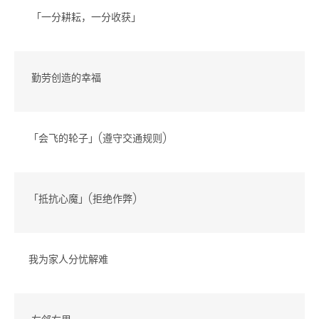
「一分耕耘，一分收获」
勤劳创造的幸福
「会飞的轮子」(遵守交通规则)
「抵抗心魔」(拒绝作弊)
我为家人分忧解难