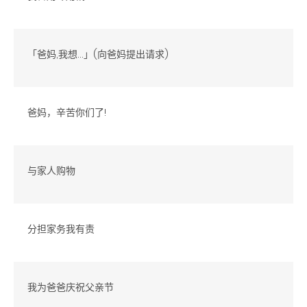
「爸妈,我想...」(向爸妈提出请求)
爸妈，辛苦你们了!
与家人购物
分担家务我有责
我为爸爸庆祝父亲节