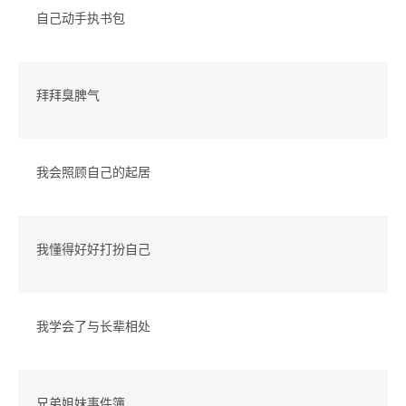
自己动手执书包
拜拜臭脾气
我会照顾自己的起居
我懂得好好打扮自己
我学会了与长辈相处
兄弟姐妹事件簿