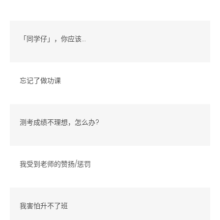
「同学仔」，你应该...
忘记了做功课
测考成绩不理想，怎么办?
我受到老师的赞扬/惩罚
我害怕升不了班