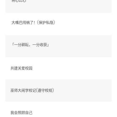
将心比心
大嘴巴闯祸了！(保护私隐)
「一分耕耘，一分收获」
共建关爱校园
巫师大闹学校记(遵守校规)
我会照顾自己